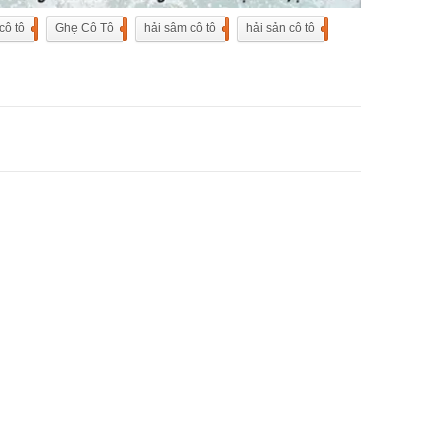
cô tô
1
Ghẹ Cô Tô
1
hải sâm cô tô
1
hải sản cô tô
2