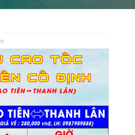
 CHỦ
TÀU RA CÔ TÔ
25)