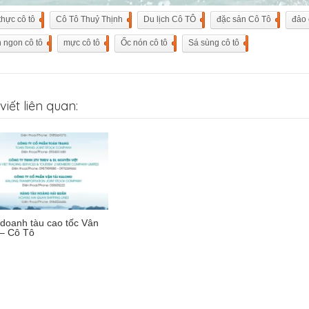
thực cô tô
3
Cô Tô Thuỷ Thịnh
1
Du lịch Cô TÔ
1
đặc sản Cô Tô
2
đảo 
 ngon cô tô
1
mực cô tô
1
Ốc nón cô tô
1
Sá sùng cô tô
1
viết liên quan:
 doanh tàu cao tốc Vân
– Cô Tô