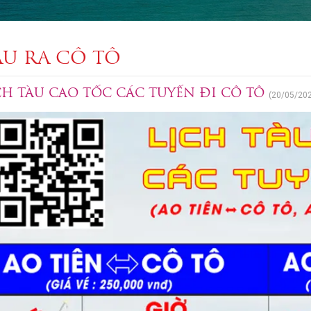
ÀU RA CÔ TÔ
TRANG
CH TÀU CAO TỐC CÁC TUYẾN ĐI CÔ TÔ
(20/05/20