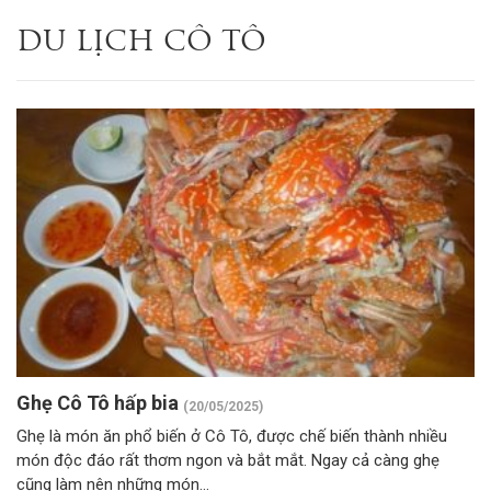
DU LỊCH CÔ TÔ
TRANG CHỦ
POSTS TAGGED "DU LỊCH CÔ TÔ"
Ghẹ Cô Tô hấp bia
(20/05/2025)
Ghẹ là món ăn phổ biến ở Cô Tô, được chế biến thành nhiều
món độc đáo rất thơm ngon và bắt mắt. Ngay cả càng ghẹ
cũng làm nên những món...