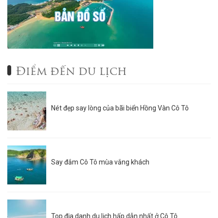
Điểm đến du lịch
Nét đẹp say lòng của bãi biển Hồng Vàn Cô Tô
Say đắm Cô Tô mùa vắng khách
Top địa danh du lịch hấp dẫn nhất ở Cô Tô