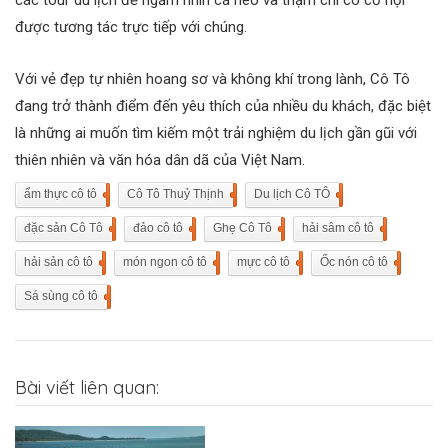
các tour du lịch để ngắm nhìn cá heo và thậm chí có cơ hội
được tương tác trực tiếp với chúng.
Với vẻ đẹp tự nhiên hoang sơ và không khí trong lành, Cô Tô
đang trở thành điểm đến yêu thích của nhiều du khách, đặc biệt
là những ai muốn tìm kiếm một trải nghiệm du lịch gần gũi với
thiên nhiên và văn hóa dân dã của Việt Nam.
ẩm thực cô tô
3
Cô Tô Thuỷ Thịnh
1
Du lịch Cô TÔ
1
đặc sản Cô Tô
2
đảo cô tô
1
Ghẹ Cô Tô
1
hải sâm cô tô
1
hải sản cô tô
2
món ngon cô tô
1
mực cô tô
1
Ốc nón cô tô
1
Sá sùng cô tô
1
Bài viết liên quan: