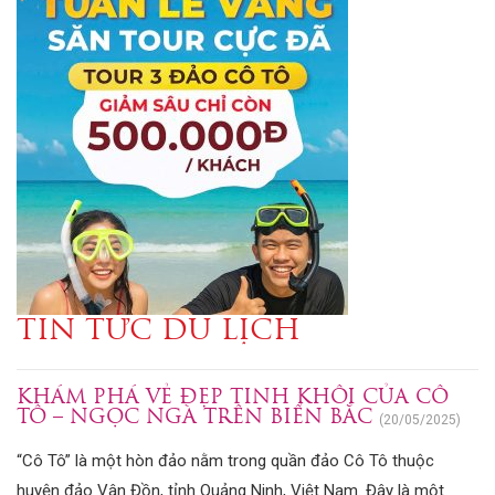
TIN TỨC DU LỊCH
TRANG CHỦ
TIN TỨC
TIN TỨC DU LỊCH
KHÁM PHÁ VẺ ĐẸP TINH KHÔI CỦA CÔ
TÔ – NGỌC NGÀ TRÊN BIỂN BẮC
(20/05/2025)
“Cô Tô” là một hòn đảo nằm trong quần đảo Cô Tô thuộc
huyện đảo Vân Đồn, tỉnh Quảng Ninh, Việt Nam. Đây là một