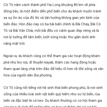
Cô Tô nằm cách thành phố Hạ Long khoảng 80 km về phía
đông bắc, là một điểm đến phổ biến cho du khách muốn tránh
xa sự ồn ào của đô thị và tận hưởng không gian yên bình của
biển đảo. Hòn đảo này có ba bãi biển chính là Bãi Cháy, Bãi Cô
Tô và Bãi Vân Chài, mỗi bãi đều có cảnh quan đẹp riêng và là
nơi lý tưởng để tắm biển, lướt sóng hoặc thư giãn dưới ánh
nắng mặt trời.
Ngoài ra, du khách cũng có thể tham gia các hoạt động khám
phá như leo núi, đi thuyền kayak, thăm các hang động hoặc
tham quan làng chài trên đảo để hiểu rõ hơn về đời sống và văn
hóa của người dân địa phương.
Cô Tô cũng nổi tiếng với hệ sinh thái biển phong phú, là nơi sinh
sống của nhiều loài sinh vật biển quý hiếm như sư tử biển, rùa
biển và đặc biệt là cá heo. Du khách thường có cơ hội tham gia