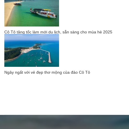
Cô Tô tăng tốc làm mới du lịch, sẵn sàng cho mùa hè 2025
Ngây ngất với vẻ đẹp thơ mộng của đảo Cô Tô